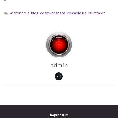
astronomie
,
blog
,
deepwebspace
,
kosmologie
,
raumfahrt
admin
Impressum