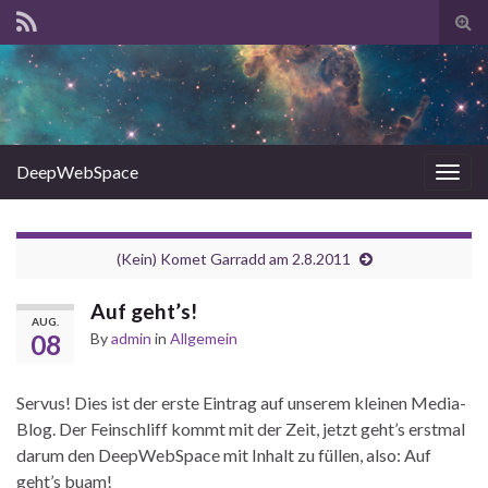
Tog
sear
for
DeepWebSpace
Togg
navig
(Kein) Komet Garradd am 2.8.2011
Auf geht’s!
AUG.
08
By
admin
in
Allgemein
Servus! Dies ist der erste Eintrag auf unserem kleinen Media-
Blog. Der Feinschliff kommt mit der Zeit, jetzt geht’s erstmal
darum den DeepWebSpace mit Inhalt zu füllen, also: Auf
geht’s buam!