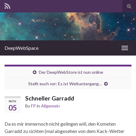
Tog
sear
for
DeepWebSpace
Togg
navig
Der DeepWebStore ist nun online
Stellt euch vor: Es ist Weltuntergang…
Schneller Garradd
NOV.
05
By
FP
in
Allgemein
Da es mir immernoch nicht gelingen will, den Kometen
Garradd zu sichten (mal abgesehen von dem Kack-Wetter