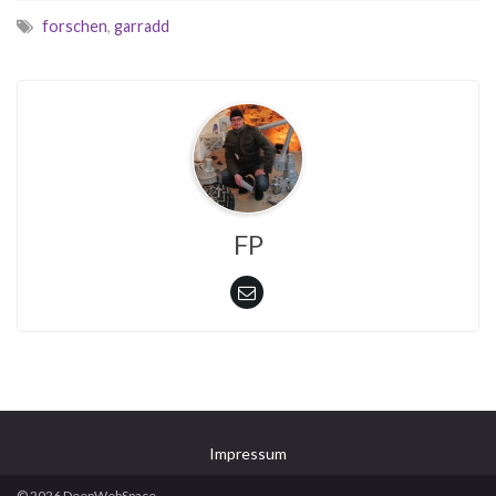
forschen
,
garradd
FP
Impressum
© 2026 DeepWebSpace.