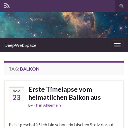
Tog
sear
for
DeepWebSpace
Togg
navig
TAG:
BALKON
Erste Timelapse vom
NOV.
23
heimatlichen Balkon aus
By
FP
in
Allgemein
Es ist geschafft! Ich bin schon ein bischen Stolz darauf,