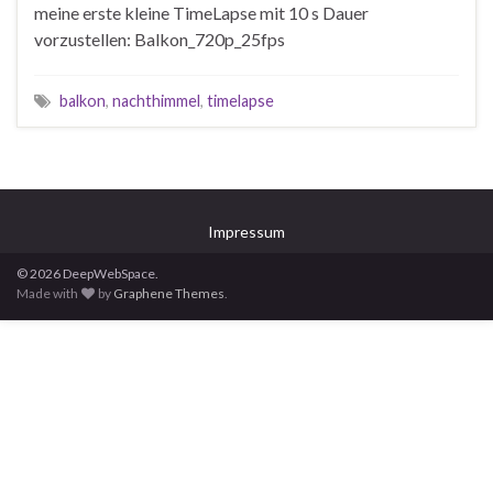
meine erste kleine TimeLapse mit 10 s Dauer
vorzustellen: Balkon_720p_25fps
balkon
,
nachthimmel
,
timelapse
Impressum
© 2026 DeepWebSpace.
Made with
by
Graphene Themes
.