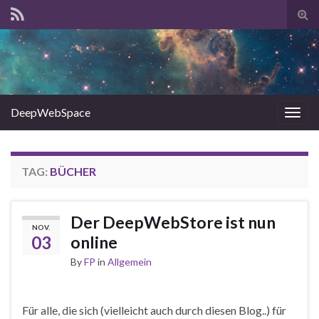
Tog
sear
for
DeepWebSpace
Togg
navig
TAG:
BÜCHER
Der DeepWebStore ist nun
NOV.
03
online
By
FP
in
Allgemein
Für alle, die sich (vielleicht auch durch diesen Blog..) für