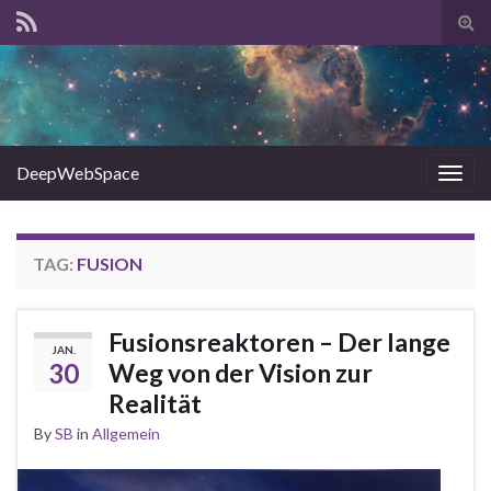
Tog
sear
for
DeepWebSpace
Togg
navig
TAG:
FUSION
Fusionsreaktoren – Der lange
JAN.
30
Weg von der Vision zur
Realität
By
SB
in
Allgemein