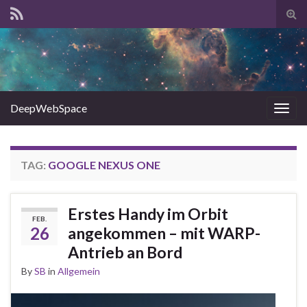
Tog
sear
for
DeepWebSpace
Togg
navig
TAG:
GOOGLE NEXUS ONE
Erstes Handy im Orbit
FEB.
26
angekommen – mit WARP-
Antrieb an Bord
By
SB
in
Allgemein