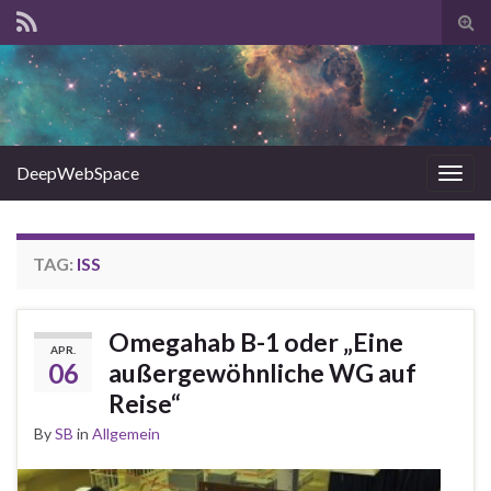
Tog
sear
for
DeepWebSpace
Togg
navig
TAG:
ISS
Omegahab B-1 oder „Eine
APR.
06
außergewöhnliche WG auf
Reise“
By
SB
in
Allgemein