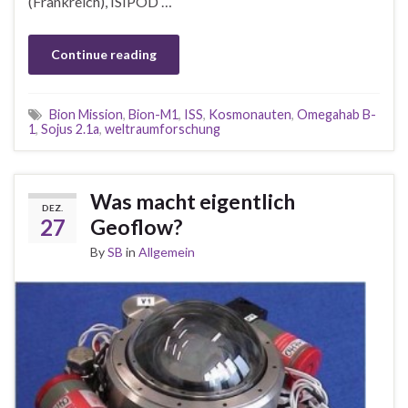
(Frankreich), ISIPOD …
Continue reading
Bion Mission
,
Bion-M1
,
ISS
,
Kosmonauten
,
Omegahab B-
1
,
Sojus 2.1a
,
weltraumforschung
Was macht eigentlich
DEZ.
27
Geoflow?
By
SB
in
Allgemein