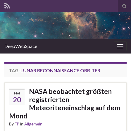
Tog
sear
for
DeepWebSpace
Togg
navig
TAG:
LUNAR RECONNAISSANCE ORBITER
NASA beobachtet größten
MAI
20
registrierten
Meteoriteneinschlag auf dem
Mond
By
FP
in
Allgemein