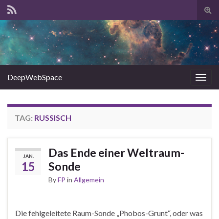
Tog
sear
for
DeepWebSpace
Togg
navig
TAG:
RUSSISCH
Das Ende einer Weltraum-
JAN.
15
Sonde
By
FP
in
Allgemein
Die fehlgeleitete Raum-Sonde „Phobos-Grunt“, oder was