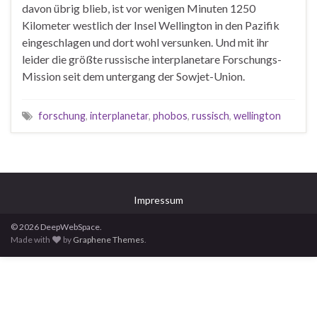
davon übrig blieb, ist vor wenigen Minuten 1250
Kilometer westlich der Insel Wellington in den Pazifik
eingeschlagen und dort wohl versunken. Und mit ihr
leider die größte russische interplanetare Forschungs-
Mission seit dem untergang der Sowjet-Union.
forschung
,
interplanetar
,
phobos
,
russisch
,
wellington
Impressum
© 2026 DeepWebSpace.
Made with
by
Graphene Themes
.