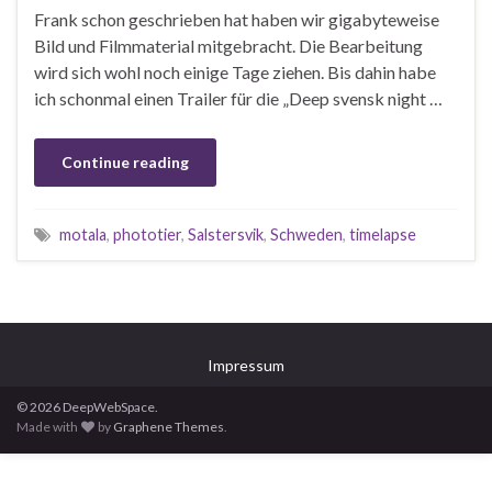
Frank schon geschrieben hat haben wir gigabyteweise
Bild und Filmmaterial mitgebracht. Die Bearbeitung
wird sich wohl noch einige Tage ziehen. Bis dahin habe
ich schonmal einen Trailer für die „Deep svensk night …
Continue reading
motala
,
phototier
,
Salstersvik
,
Schweden
,
timelapse
Impressum
© 2026 DeepWebSpace.
Made with
by
Graphene Themes
.