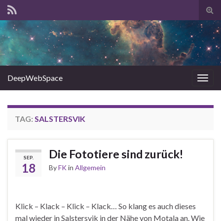
Tog
sear
for
DeepWebSpace
Togg
navig
TAG:
SALSTERSVIK
Die Fototiere sind zurück!
SEP.
18
By
FK
in
Allgemein
Klick – Klack – Klick – Klack… So klang es auch dieses
mal wieder in Salstersvik in der Nähe von Motala an. Wie