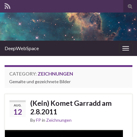
Tog
sear
for
DeepWebSpace
Togg
navig
CATEGORY:
ZEICHNUNGEN
Gemalte und gezeichnete Bilder
(Kein) Komet Garradd am
AUG.
12
2.8.2011
By
FP
in
Zeichnungen