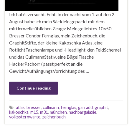
Ich hab’s versucht. Echt. In der nacht vom 1. auf den 2.
August habe ich mein Säcklein gepackt mit dem
mittlerweile üblichen Zeugs: Mein geliebtes 10×50
Bresser Condor Fernglas, mein Zeichenbuch, die
GraphitStifte, der kleine Kakoschka Atlas, eine
RotlichtTaschenlampe und -Headlight, den FeldSchemel
und das CullmannStativ, eine BügelFlasche
HackerPschorr (passt perfekt an die
GewichtAufhängungsVorrichtung des …
Continue reading
atlas
,
bresser
,
cullmann
,
fernglas
,
garradd
,
graphit
,
kakoschka
,
m15
,
m31
,
münchen
,
nachbargalaxie
,
volkssternwarte
,
zeichenbuch