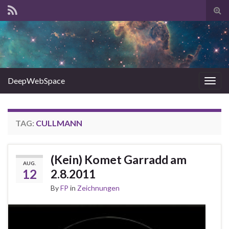
Tog
sear
for
DeepWebSpace
Togg
navig
TAG:
CULLMANN
(Kein) Komet Garradd am
AUG.
12
2.8.2011
By
FP
in
Zeichnungen