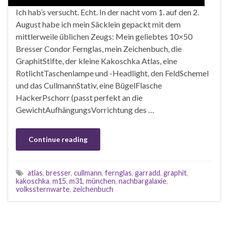
Ich hab’s versucht. Echt. In der nacht vom 1. auf den 2.
August habe ich mein Säcklein gepackt mit dem
mittlerweile üblichen Zeugs: Mein geliebtes 10×50
Bresser Condor Fernglas, mein Zeichenbuch, die
GraphitStifte, der kleine Kakoschka Atlas, eine
RotlichtTaschenlampe und -Headlight, den FeldSchemel
und das CullmannStativ, eine BügelFlasche
HackerPschorr (passt perfekt an die
GewichtAufhängungsVorrichtung des …
Continue reading
atlas
,
bresser
,
cullmann
,
fernglas
,
garradd
,
graphit
,
kakoschka
,
m15
,
m31
,
münchen
,
nachbargalaxie
,
volkssternwarte
,
zeichenbuch