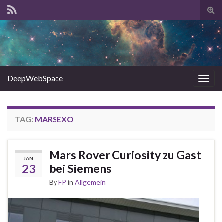
Tog
sear
for
DeepWebSpace
Togg
navig
TAG:
MARSEXO
Mars Rover Curiosity zu Gast
JAN.
23
bei Siemens
By
FP
in
Allgemein