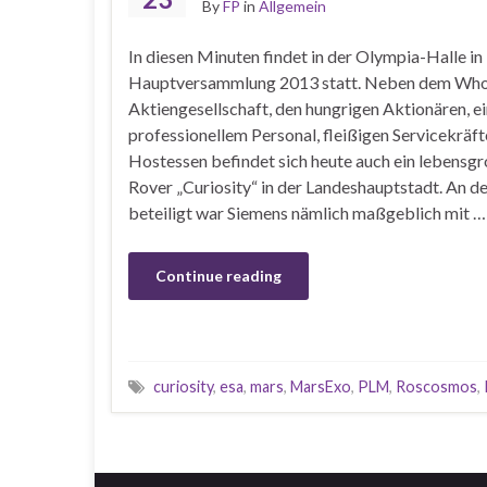
By
FP
in
Allgemein
In diesen Minuten findet in der Olympia-Halle i
Hauptversammlung 2013 statt. Neben dem Who
Aktiengesellschaft, den hungrigen Aktionären, 
professionellem Personal, fleißigen Servicekrä
Hostessen befindet sich heute auch ein lebens
Rover „Curiosity“ in der Landeshauptstadt. An 
beteiligt war Siemens nämlich maßgeblich mit …
Continue reading
curiosity
,
esa
,
mars
,
MarsExo
,
PLM
,
Roscosmos
,