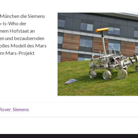
n München die Siemens
-Is-Who der
einem Hofstaat an
ften und bezaubernden
großes Modell des Mars
dem Mars-Projekt
Rover
,
Siemens