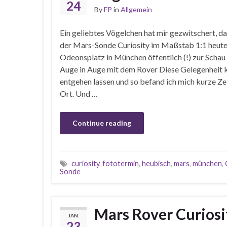
24
By
FP
in
Allgemein
Ein geliebtes Vögelchen hat mir gezwitschert, 
der Mars-Sonde Curiosity im Maßstab 1:1 heute
Odeonsplatz in München öffentlich (!) zur Schau
Auge in Auge mit dem Rover Diese Gelegenheit k
entgehen lassen und so befand ich mich kurze Ze
Ort. Und …
Continue reading
curiosity
,
fototermin
,
heubisch
,
mars
,
münchen
,
Sonde
Mars Rover Curiosi
JAN.
23