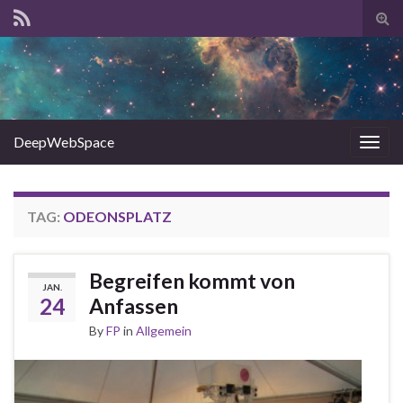
Tog
sear
for
DeepWebSpace
Togg
navig
TAG:
ODEONSPLATZ
Begreifen kommt von
JAN.
24
Anfassen
By
FP
in
Allgemein