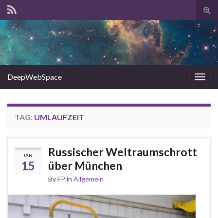
Tog
sear
for
DeepWebSpace
Togg
navig
TAG:
UMLAUFZEIT
Russischer Weltraumschrott
JAN.
15
über München
By
FP
in
Allgemein